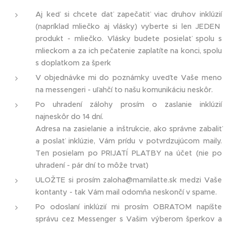
Aj keď si chcete dať zapečatiť viac druhov inklúzií
(napríklad mliečko aj vlásky) vyberte si len JEDEN
produkt - mliečko. Vlásky budete posielať spolu s
mlieckom a za ich pečatenie zaplatíte na konci, spolu
s doplatkom za šperk
V objednávke mi do poznámky uveďte Vaše meno
na messengeri - uľahčí to našu komunikáciu neskôr.
Po uhradení zálohy prosím o zaslanie inklúzií
najneskôr do 14 dní.
Adresa na zasielanie a inštrukcie, ako správne zabaliť
a poslať inklúzie, Vám prídu v potvrdzujúcom maily.
Ten posielam po PRIJATÍ PLATBY na účet (nie po
uhradení - pár dní to môže trvať)
ULOŽTE si prosím zaloha@mamilatte.sk medzi Vaše
kontanty - tak Vám mail odomňa neskončí v spame.
Po odoslaní inklúzií mi prosím OBRATOM napíšte
správu cez Messenger s Vašim výberom šperkov a