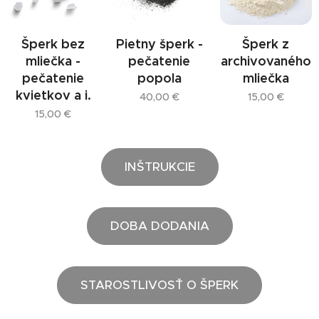
Šperk bez
Pietny šperk -
Šperk z
mliečka -
pečatenie
archivovaného
pečatenie
popola
mliečka
kvietkov a i.
40,00
€
15,00
€
15,00
€
INŠTRUKCIE
DOBA DODANIA
STAROSTLIVOSŤ O ŠPERK