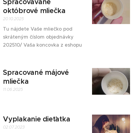
Spracovávané
októbrové mliečka 💗
20.10.2025
Tu nájdete Vaše mliečko pod
skráteným číslom objednávky
202510/ Vaša koncovka z eshopu
Spracované májové
mliečka
11.06.2025
Vyplakanie dieťatka
02.07.2023