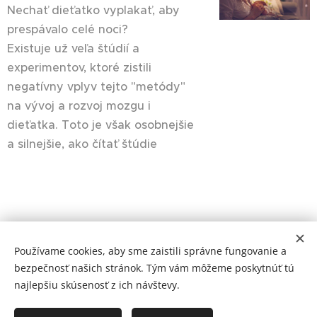
Nechať dieťatko vyplakať, aby
prespávalo celé noci?
Existuje už veľa štúdií a
experimentov, ktoré zistili
negatívny vplyv tejto "metódy"
na vývoj a rozvoj mozgu i
dieťatka. Toto je však osobnejšie
a silnejšie, ako čítať štúdie 💗
Majte krásny deň plný lásky :)
Používame cookies, aby sme zaistili správne fungovanie a
bezpečnosť našich stránok. Tým vám môžeme poskytnúť tú
Všetky práva vyhradené 2023
najlepšiu skúsenosť z ich návštevy.
Mamilatte
Cookies
Mena