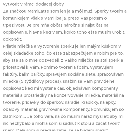
vytvoriť v rámci dodacej doby 💕
Za značkou MamiLatte som len ja a môj muž. Šperky tvorím a
komunikujem však s Vami iba ja, preto Vás prosím o
trpezlivosť. Je pre mňa občas náročné si nájsť čas na
odpisovanie, hlavne keď viem, koľko toho ešte musím urobiť,
dokončiť.
Prijatie mliečka a vytvorenie šperku je len malým kúskom v
celej skladačke toho, čo ešte zabezpečujem a robím pre to,
aby ste sa o mne dozvedeli, z Vášho mliečka sa stal šperk a
pricestoval k Vám. Pomimo tvorenia fotím, vystavujem
faktúry, balím balíčky, spravujem sociálne siete, spracovávam
mliečka (5 týždňový proces), snažím sa Vám pravidelne
odpisovať, keď mi vystane čas, objednávam komponenty,
materiál a prostriedky na konzervovanie mliečka, materiál na
tvorenie, prídavky do šperkov, náradie, krabičky, nálepky,
obalový materiál, gravírované komponenty, komunikujem so
zlatníkom,... Je toho veľa, na čo musím naraz myslieť, aby mi
nič nechýbalo a mohla som si sadnúť k stolu a začať tvoriť
šperk. Dala som si predsavzatie, že sa budem snažiť