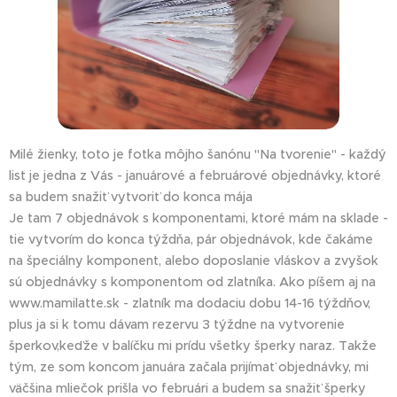
Milé žienky, toto je fotka môjho šanónu "Na tvorenie" - každý
list je jedna z Vás - januárové a februárové objednávky, ktoré
sa budem snažiť vytvoriť do konca mája💗
Je tam 7 objednávok s komponentami, ktoré mám na sklade -
tie vytvorím do konca týždňa, pár objednávok, kde čakáme
na špeciálny komponent, alebo doposlanie vláskov a zvyšok
sú objednávky s komponentom od zlatníka. Ako píšem aj na
www.mamilatte.sk - zlatník ma dodaciu dobu 14-16 týždňov,
plus ja si k tomu dávam rezervu 3 týždne na vytvorenie
šperkov,keďže v balíčku mi prídu všetky šperky naraz. Takže
tým, ze som koncom januára začala prijímať objednávky, mi
väčšina mliečok prišla vo februári a budem sa snažiť šperky