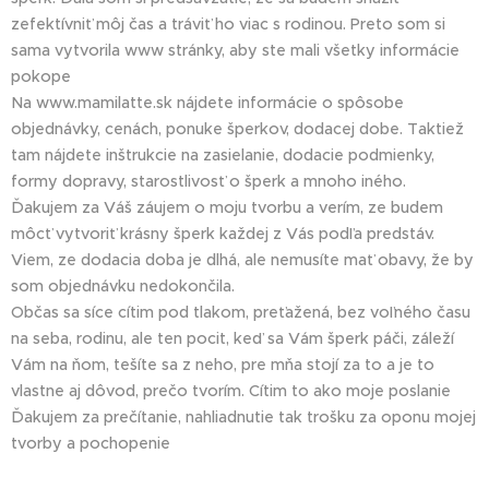
zefektívniť môj čas a tráviť ho viac s rodinou. Preto som si
sama vytvorila www stránky, aby ste mali všetky informácie
pokope 💗
Na www.mamilatte.sk nájdete informácie o spôsobe
objednávky, cenách, ponuke šperkov, dodacej dobe. Taktiež
tam nájdete inštrukcie na zasielanie, dodacie podmienky,
formy dopravy, starostlivosť o šperk a mnoho iného.
Ďakujem za Váš záujem o moju tvorbu a verím, ze budem
môcť vytvoriť krásny šperk každej z Vás podľa predstáv.
Viem, ze dodacia doba je dlhá, ale nemusíte mať obavy, že by
som objednávku nedokončila.
Občas sa síce cítim pod tlakom, preťažená, bez voľného času
na seba, rodinu, ale ten pocit, keď sa Vám šperk páči, záleží
Vám na ňom, tešíte sa z neho, pre mňa stojí za to a je to
vlastne aj dôvod, prečo tvorím. Cítim to ako moje poslanie 🥰
Ďakujem za prečítanie, nahliadnutie tak trošku za oponu mojej
tvorby a pochopenie 🥰